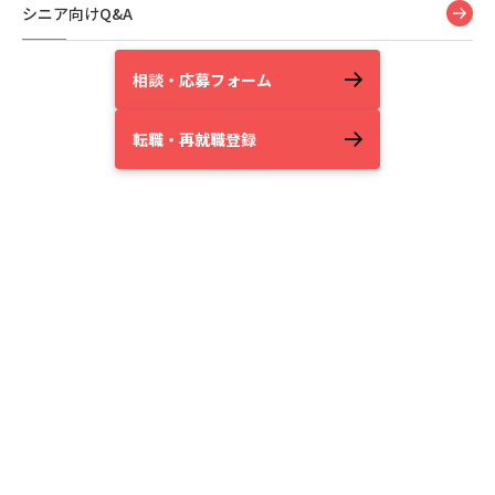
シニア向けQ&A
相談・応募フォーム
転職・再就職登録
Customer Center
損保ジャパンの
カスタマーセンターのお仕事に
興味をお持ちの方
損害保険の様々な応対を、
全国5拠点のカスタマーセンターで行っています。
じっくり着実にキャリアを積みたい方、
ワークライフバランスを大切にしたい方、
安心して活躍していただく環境が整っています。