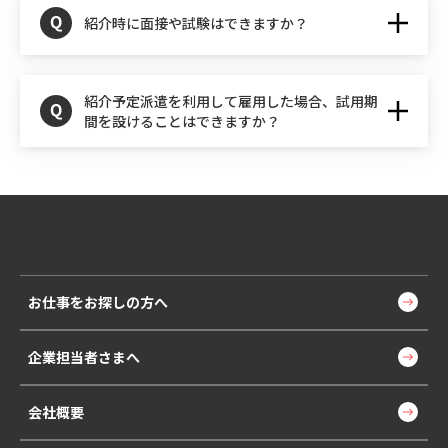
紹介時に面接や試験はできますか？
紹介予定派遣前に履歴書や職務経歴書をもとに採用面接・
紹介予定派遣を利用して雇用した場合、試用期
試験を実施することができます。
間を設けることはできますか？
紹介予定派遣は、派遣期間を本人の技能・職場適応力・勤
務状況などの見極め期間として利用するものですから、直
接雇用後の試用期間を設けることはできません。（労働者
派遣事業関係業務取扱要領等に基づく）
お仕事をお探しの方へ
企業担当者さまへ
会社概要